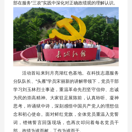
部在服务“三农”实践中深化对正确政绩观的理解认识。
活动首站来到月亮湖红色基地。在科技志愿服务
分队队长、“头雁”学员宋丽新的讲解带领下，党员干部
学习刘玉林烈士事迹，重温革命先烈坚守信仰、忠诚
为民的崇高精神。大家驻足展陈前，认真聆听、凝神
思考，吟诵狱中诗，深刻感悟中国共产党人的理想信
念和初心使命。面对鲜红党旗，全体党员重温入党誓
词，铿锵誓言回荡现场，也再次叩问着每名党员干
部，政绩为谁而树，工作为谁而干。