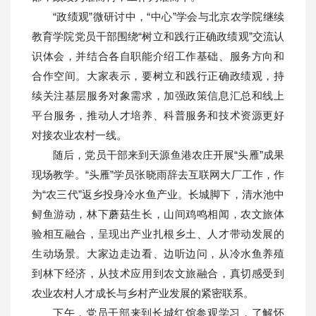
“政绩观”微研讨中，“中心”学会与北京农学院继续
教育学院党员干部围绕“树立和践行正确政绩观”交流认
识体会，并结合各自职能介绍工作基础、服务方向和
合作空间。大家表示，要树立和践行正确政绩观，持
续关注基层服务对象需求，加强政策信息汇总和线上
平台服务，推动人才培养、科普服务和技术资源更好
对接农业农村一线。
随后，党员干部来到天源鱼港农庄开展“头雁”成果
现场教学。“头雁”学员张晓雨辞去互联网大厂工作，作
为“农三代”返乡投身冷水鱼产业。长城脚下，清水池中
鲟鱼游动，林下蘑菇生长，山间鸡鸣相闻，农文旅体
验相互融合，呈现出产业扎根乡土、人才带动发展的
生动场景。大家边走边看、边听边问，从冷水鱼养殖
到林下经济，从技术应用到农文旅融合，真切感受到
农业农村人才成长与乡村产业发展的紧密联系。
下午，党员干部来到长城红馆参观学习，了解怀