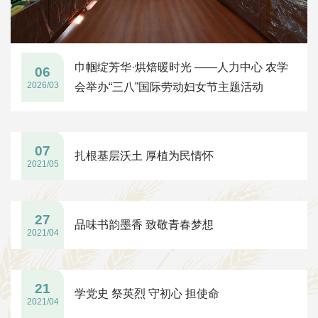
巾帼绽芳华·烘焙暖时光 ——人力中心 农学
06
2026/03
会举办“三八”国际劳动妇女节主题活动
07
扎根基层沃土 厚植为民情怀
2021/05
27
品味书韵墨香 致敬青春梦想
2021/04
21
学党史 祭英烈 守初心 担使命
2021/04