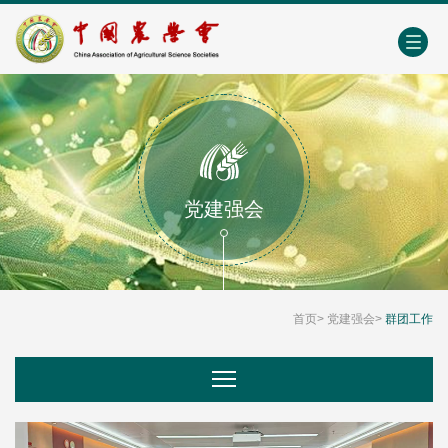
中国农业农村人才网
中心学会门户网
EN
党建强会
首页
>
党建强会
>
群团工作