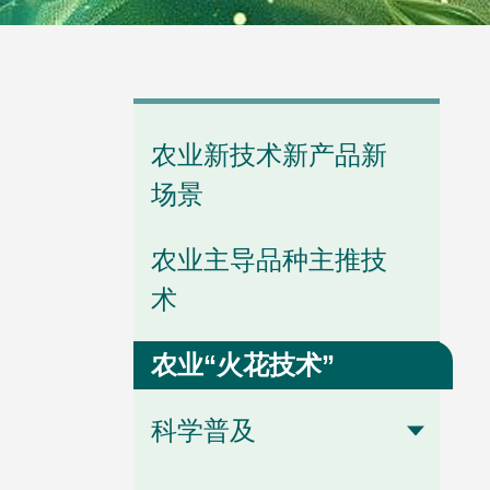
学会领导
分支动态
农业新技术新产品新
历任会长
省级动态
场景
农业主导品种主推技
办事机构
通知公告
术
农业“火花技术”
管理制度
专题专栏
科学普及
业务联系