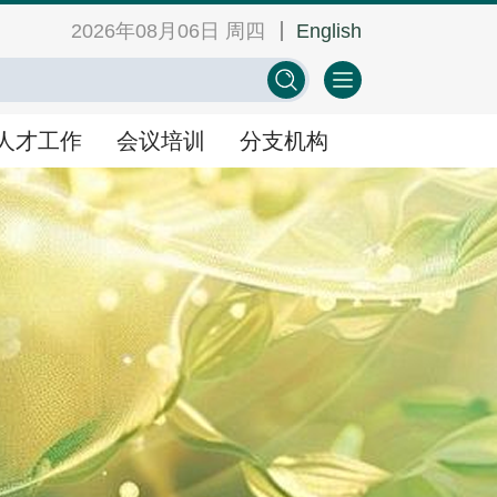
2026年08月06日 周四
English
网
中心学会门户网
EN
人才工作
会议培训
分支机构
人才工作
会议培训
分支机构
景
人才举荐
学术会议
人才研修
教育培训
科技工作者风采
活动日历