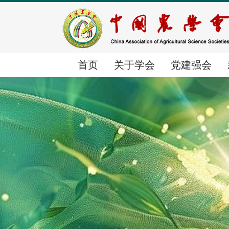
首页
关于学会
党建强会
首页
关于学会
党建强会
新闻中心
学会简介
党建动态
时政要闻
组织体系
群团工作
学会要闻
学会章程
专题学习
学会动态