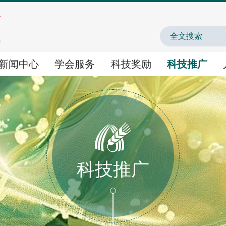
中国农业农村人才
新闻中心
学会服务
科技奖励
科技推广
学会服务
科技奖励
科技推广
学术交流
国家科学技术奖提名
农业新技术新产品新场
科技推广
智库咨询
神农中华农业科技奖
农业主导品种主推技术
科技评价
农业“火花技术”