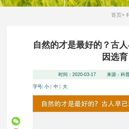
首页
>
科技评价
农业“火花技术”
自然的才是最好的？古人
因选育
时间：2020-03-17
来源：科
字号:
小
|
中
|
大
团体标准
科学普及