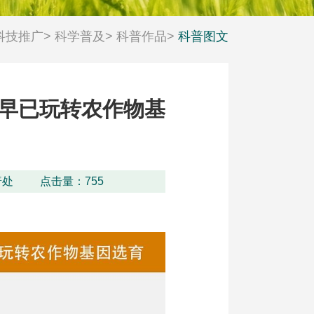
科技推广
>
科学普及
>
科普作品
>
科普图文
科技工作者风采
活动日历
早已玩转农作物基
普处
点击量：
755