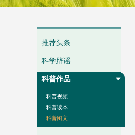
推荐头条
学会章程
专题学习
学会动态
科学辟谣
科普作品
学会领导
分支动态
科普视频
科普读本
科普图文