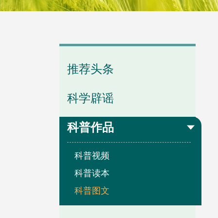
推荐头条
学会章程
专题学习
学会动态
科学辟谣
科普作品
学会领导
分支动态
科普视频
科普读本
科普图文