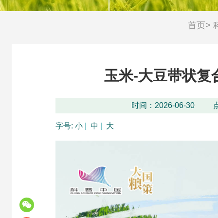
首页
>
科技评价
农业“火花技术”
玉米-大豆带状复
时间：2026-06-30
字号:
小
|
中
|
大
团体标准
科学普及