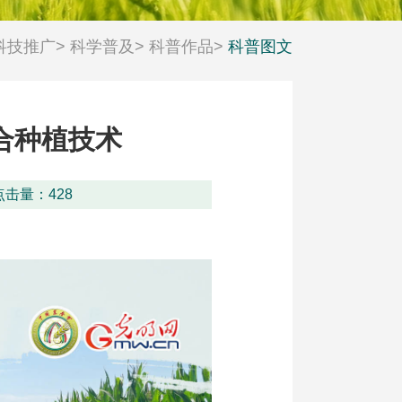
科技推广
>
科学普及
>
科普作品
>
科普图文
科技工作者风采
活动日历
合种植技术
点击量：
428