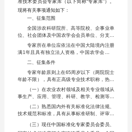
准技术委员会专家库（以下简称“专家库”）。
现将有关事项通知如下：
一、征集范围
全国涉农科研院所、高等院校、企事业单
位、社会团体及中国农学会会员单位、分支机
构等的专业人才，以及标准化领域的技术人
专家所在单位应依法在中国大陆境内注册
员、管理人员、研究人员。
满1年且具有独立法人资格，中国农学会分支
机构可通过其挂靠单位进行申报。
二、征集条件
专家年龄原则上在65周岁以下（两院院士
年龄不限），具有正高级专业技术职称，热心
标准化事业，能认真履行专家职责，具备承担
（一）在农业农村领域及相关专业领域从
相应工作任务的身体条件和时间保障，无科研
事生产、应用、管理、科研、教学、检测等方
失信、违纪违法等不良记录，并且满足下列条
面工作，熟悉相关法律法规、产业政策、前沿
（二）熟悉国内外有关标准化法律法规、
件之一：
技术、应用发展前景及趋势，具有较丰富的管
技术规范和标准，具有从事标准研制、评审或
理经验或较深厚的学术造诣；
相关工作实践经验；
（三）现任中国标准化专家委员会委员、